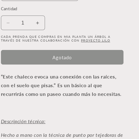
Cantidad
Reducir
Aumentar
cantidad
cantidad
CADA PRENDA QUE COMPRAS EN MIA PLANTA UN ÁRBOL A
para
para
TRAVÉS DE NUESTRA COLABORACIÓN CON
PROYECTO LILO
Chaleco
Chaleco
NUBE
NUBE
Agotado
(con
(con
cuello)
cuello)
“Este chaleco evoca una conexión con las raíces,
con el suelo que pisas.” Es un básico al que
recurrirás como un paseo cuando más lo necesitas.
Descripción técnica:
Hecho a mano con la técnica de punto por tejedoras de