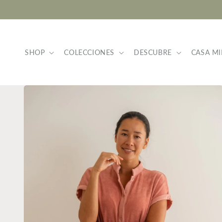
Ir
directamente
al contenido
SHOP
COLECCIONES
DESCUBRE
CASA MI
Ir
directamente
a la
información
del producto