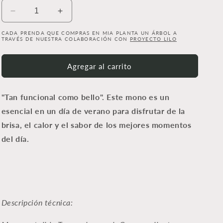
Reducir
Aumentar
cantidad
cantidad
CADA PRENDA QUE COMPRAS EN MIA PLANTA UN ÁRBOL A
para
para
TRAVÉS DE NUESTRA COLABORACIÓN CON
PROYECTO LILO
Mono
Mono
Quemono
Quemono
Agregar al carrito
"Tan funcional como bello". Este mono es un
esencial en un día de verano para disfrutar de la
brisa, el calor y el sabor de los mejores momentos
del día.
Descripción técnica: