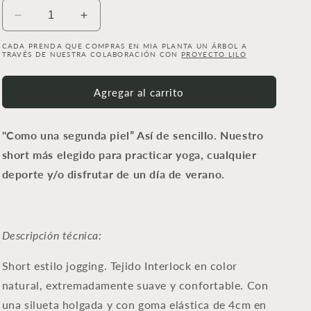
Reducir
Aumentar
cantidad
cantidad
CADA PRENDA QUE COMPRAS EN MIA PLANTA UN ÁRBOL A
para
para
TRAVÉS DE NUESTRA COLABORACIÓN CON
PROYECTO LILO
Short
Short
Casual
Casual
Agregar al carrito
"Como una segunda piel” Así de sencillo. Nuestro
short más elegido para practicar yoga, cualquier
deporte y/o disfrutar de un día de verano.
Descripción técnica:
Short estilo jogging. Tejido Interlock en color
natural, extremadamente suave y confortable. Con
una silueta holgada y con goma elástica de 4cm en