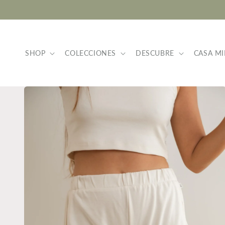
Ir
directamente
al contenido
SHOP
COLECCIONES
DESCUBRE
CASA MI
Ir
directamente
a la
información
del producto