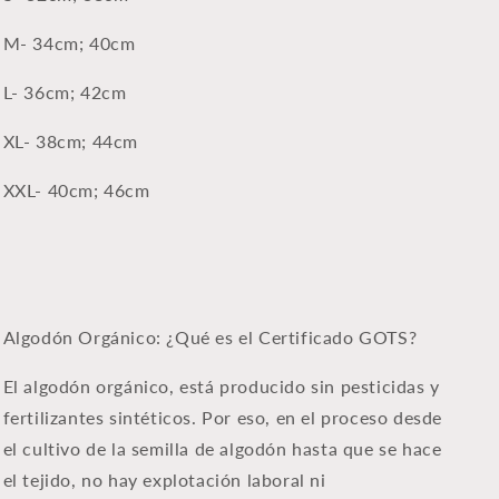
M-
34cm;
40
cm
L- 36
cm;
42
cm
XL- 38
cm; 44
cm
XXL- 40cm; 46cm
Algodón Orgánico: ¿Qué es el Certificado GOTS?
El algodón orgánico, está producido sin pesticidas y
fertilizantes sintéticos. Por eso, en el proceso desde
el cultivo de la semilla de algodón hasta que se hace
el tejido, no hay explotación laboral ni