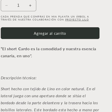
Reducir
Aumentar
cantidad
cantidad
CADA PRENDA QUE COMPRAS EN MIA PLANTA UN ÁRBOL A
para
para
TRAVÉS DE NUESTRA COLABORACIÓN CON
PROYECTO LILO
Short
Short
Cardo
Cardo
Agregar al carrito
“El short Cardo es la comodidad y nuestra esencia
canaria, en uno".
Descripción técnica:
Short hecho con tejido de Lino en color natural. En el
lateral juega con una apertura donde se sitúa el
bordado desde la parte delantera y la trasera hacia los
bolsillos laterales. Este bordado esta hecho a mano por