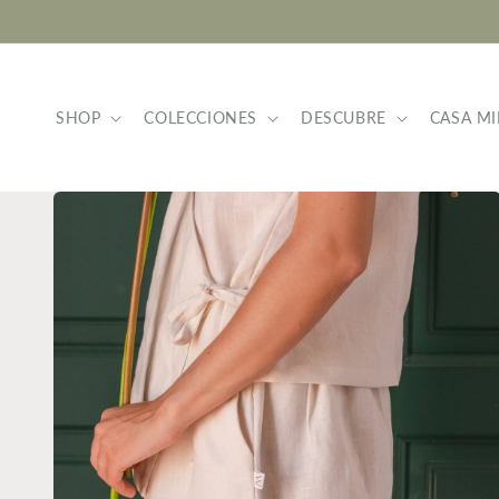
Ir
directamente
al contenido
SHOP
COLECCIONES
DESCUBRE
CASA MI
Ir
directamente
a la
información
del producto