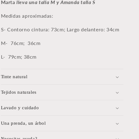
Marta
lleva una talla M y Amanda talla S
Medidas aproximadas:
S-
Contorno cintura: 73cm; Largo delantero: 34cm
M- 76cm;
36cm
L-
79
cm; 38cm
Tinte natural
Tejidos naturales
Lavado y cuidado
Una prenda, un árbol
Necesitas ayuda?