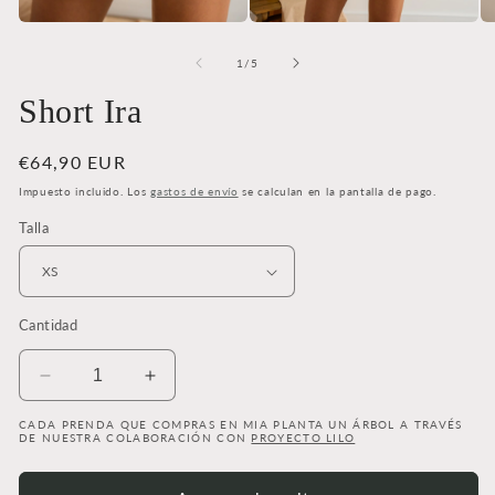
Abrir
Abrir
Ab
elemento
elemento
el
multimedia
multimedia
mu
de
1
/
5
1
2
3
en
en
en
Short Ira
una
una
un
ventana
ventana
ve
modal
modal
mo
Precio
€64,90 EUR
habitual
Impuesto incluido. Los
gastos de envío
se calculan en la pantalla de pago.
Talla
Cantidad
Reducir
Aumentar
cantidad
cantidad
CADA PRENDA QUE COMPRAS EN MIA PLANTA UN ÁRBOL A TRAVÉS
para
para
DE NUESTRA COLABORACIÓN CON
PROYECTO LILO
Short
Short
Ira
Ira