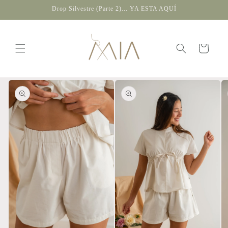
Ir
Drop Silvestre (Parte 2)... YA ESTA AQUÍ
directamente
al contenido
Carrito
Ir
directamente
a la
información
del producto